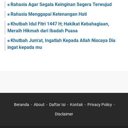
Rahasia Agar Segala Keinginan Segera Terwujud
Rahasia Menggapai Ketenangan Hati
Khutbah Idul Fitri 1447 H; Hakikat Kebahagiaan,
Meraih Hikmah dari Ibadah Puasa
Khutbah Jum'at, Ingatlah Kepada Allah Niscaya Dia
ingat kepada mu
Beranda
About
Daftar Isi
Kontak
Privacy Policy
Disclaimer