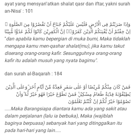
ayat yang mensyari'atkan shalat qasr dan iftar, yakni surah
an-Nisa' : 101
وَاِذَا ضَرَبْتُمْ فِى الْاَرْضِ فَلَيْسَ عَلَيْكُمْ جُنَاحٌ اَنْ تَقْصُرُوْا مِنَ الصَّلٰوةِ ۖ
اِنْ خِفْتُمْ اَنْ يَّفْتِنَكُمُ الَّذِيْنَ كَفَرُوْاۗ اِنَّ الْكٰفِرِيْنَ كَانُوْا لَكُمْ عَدُوًّا مُّبِيْنًا
"
dan apabila kamu bepergian di muka bumi, Maka tidaklah
mengapa kamu men-qashar shalat(mu), jika kamu takut
diserang orang-orang kafir. Sesungguhnya orang-orang
kafir itu adalah musuh yang nyata bagimu"
.
dan surah al-Baqarah : 184
فَمَنْ كَانَ مِنْكُمْ مَّرِيْضًا اَوْ عَلٰى سَفَرٍ فَعِدَّةٌ مِّنْ اَيَّامٍ اُخَرَ ۗوَعَلَى الَّذِيْنَ
يُطِيْقُوْنَهٗ فِدْيَةٌ طَعَامُ مِسْكِيْنٍۗ فَمَنْ تَطَوَّعَ خَيْرًا فَهُوَ خَيْرٌ لَّهٗ ۗوَاَنْ
تَصُوْمُوْا خَيْرٌ لَّكُمْ اِنْ كُنْتُمْ تَعْلَمُوْنَ
.....Maka Barangsiapa diantara kamu ada yang sakit atau
dalam perjalanan (lalu ia berbuka), Maka (wajiblah
baginya berpuasa) sebanyak hari yang ditinggalkan itu
pada hari-hari yang lain.....