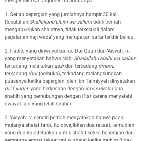
mengemukakan argumen, di antaranya :
1. Setiap bepergian yang jumlahnya hampir 30 kali,
Rasulullah
Shallallahu'alaihi wa sallam
tidak pernah
meng
itmam
kan shalatnya, tidak terkecuali dalam
perjalanan haji wada' yang merupakan safar terkhir beliau.
2. Hadits yang diriwayatkan ad-Dar Qutni dari 'Aisyah. ra,
yang menyatakan bahwa Nabi
Shallallahu'alaihi wa sallam
terkadang melakukan
qasr
dan terkadang
itmam
,
terkadang
iftar
(berbuka), terkadang melangsungkan
puasanya ketika bepergian, oleh Ibn Taimiyyah dinyatakan
da'if jiddan
yang berkenaan dengan
itmam
walaupun
shahih yang berhubungan dengan iftar karena menyalahi
riwayat lain yang lebih shahih.
3. 'Aisyah. ra sendiri pernah menyatakan bahwa pada
mulanya shalat fardu itu diwajibkan dua rakaat, kemudian
yang dua itu ditetapkan untuk shalat ketika bepergian dan
sempurna empat rakaat untuk shalat ketika mukim (tidak