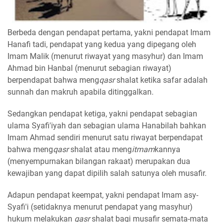
Berbeda dengan pendapat pertama, yakni pendapat Imam
Hanafi tadi, pendapat yang kedua yang dipegang oleh
Imam Malik (menurut riwayat yang masyhur) dan Imam
Ahmad bin Hanbal (menurut sebagian riwayat)
berpendapat bahwa meng
qasr
shalat ketika safar adalah
sunnah dan makruh apabila ditinggalkan.
Sedangkan pendapat ketiga, yakni pendapat sebagian
ulama Syafi'iyah dan sebagian ulama Hanabilah bahkan
Imam Ahmad sendiri menurut satu riwayat berpendapat
bahwa meng
qasr
shalat atau meng
itmam
kannya
(menyempurnakan bilangan rakaat) merupakan dua
kewajiban yang dapat dipilih salah satunya oleh musafir.
Adapun pendapat keempat, yakni pendapat Imam asy-
Syafi'i (setidaknya menurut pendapat yang masyhur)
hukum melakukan
qasr
shalat bagi musafir semata-mata