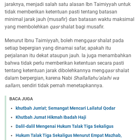
jaraknya, menjadi salah satu alasan Ibn Taimiyyah untuk
tidak memberikan ketentuan pasti tentang batasan
minimal jarak jauh (musafir) dan batasan waktu maksimal
yang membolehkan
qasr
shalat bagi musafir.
Menurut Ibnu Taimiyyah, boleh meng
qasr
shalat pada
setiap bepergian yang dinamai safar, apakah itu
perjalanan itu dekat ataupun jauh. Ia juga menambahkan
bahwa tidak perlu memberikan ketentuan secara pasti
tentang ketentuan jarak dibolehkannya meng
qasr
shalat
dalam berpergian, karena Nabi
Shallallahu'alaihi wa
sallam
, sendiri tidak pernah menetapkannya.
BACA JUGA
khutbah Jum'at; Semangat Mencari Lailatul Qodar
Khutbah Jumat Hikmah Ibadah Haji
Dalil-dalil Mengenai Hukum Talak Tiga Sekaligus
Hukum Talak Tiga Sekaligus Menurut Empat Mazhab,