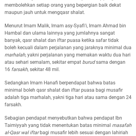
membolehkan setiap orang yang bepergian baik dekat
maupun jauh untuk mengqasr shalat.
Menurut Imam Malik, Imam asy-Syafi'i, Imam Ahmad bin
Hambal dan ulama lainnya yang jumlahnya sangat
banyak, qasr shalat dan iftar puasa ketika safar tidak
boleh kecuali dalam perjalanan yang jaraknya minimal dua
marhalah
, yakni perjalanan yang memakan waktu dua hari
atau sehari semalam, sekitar empat
burud
sama dengan
16
farsakh
, sekitar 48 mil.
Sedangkan Imam Hanafi berpendapat bahwa batas
minimal boleh qasr shalat dan iftar puasa bagi musafir
adalah tiga marhalah, yakni tiga hari atau sama dengan 24
farsakh.
Sebagian pendapat menyebutkan bahwa pendapat Ibn
Taimiyyah yang tidak menentukan batas minimal
masafah
al-Qasr wal iftar
bagi musafir lebih sesuai dengan lahiriah