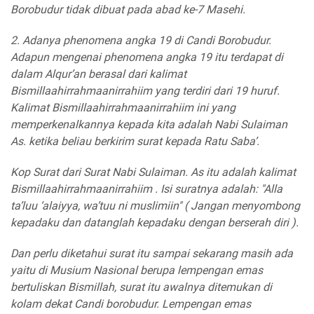
Borobudur tidak dibuat pada abad ke-7 Masehi.
2. Adanya phenomena angka 19 di Candi Borobudur.
Adapun mengenai phenomena angka 19 itu terdapat di
dalam Alqur’an berasal dari kalimat
Bismillaahirrahmaanirrahiim
yang terdiri dari 19 huruf.
Kalimat
Bismillaahirrahmaanirrahiim
ini yang
memperkenalkannya kepada kita adalah Nabi Sulaiman
As. ketika beliau berkirim surat kepada Ratu Saba’.
Kop Surat dari Surat Nabi Sulaiman. As itu adalah kalimat
Bismillaahirrahmaanirrahiim
. Isi suratnya adalah:
"Alla
ta’luu ‘alaiyya, wa’tuu ni muslimiin"
( Jangan menyombong
kepadaku dan datanglah kepadaku dengan berserah diri ).
Dan perlu diketahui surat itu sampai sekarang masih ada
yaitu di Musium Nasional berupa lempengan emas
bertuliskan Bismillah, surat itu awalnya ditemukan di
kolam dekat Candi borobudur. Lempengan emas