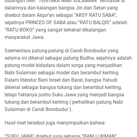
dibangun oleh “TENTARA NABI SULAIMAN” termasuk di
dalamnya dari kalangan bangsa Jin dan Setan yang
disebut dalam Alqur’an sebagai “ARSY RATU SABA”,
sejatinya PRINCES OF SABA atau “RATU BALQIS” adalah
“RATU BOKO” yang sangat terkenal dikalangan
masyarakat Jawa.
Ssementara patung-patung di Candi Borobudur yang
selama ini dikenal sebagai patung Budha, sejatinya adalah
patung model bidadara dalam sorga yang menjadikan
Nabi Sulaiman sebagai model dan berambut keriting.
Dalam literatur Bani Israel dan Barat, bangsa Yahudi
dikenal sebagai bangsa tukang dan berambut keriting,
tetapi faktanya justru Suku Jawa yang menjadi bangsa
tukang dan berambut keriting ( perhatikan patung Nabi
Sulaiman di Candi Borobudur ).
Hasil riset tersebut juga menyimpulkan bahwa:
“SUKU JAWA” disebut juga sebagai “BANI LUKMAN”