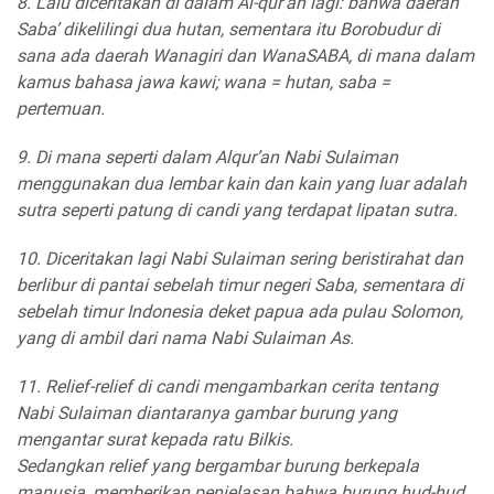
8. Lalu diceritakan di dalam Al-qur’an lagi: bahwa daerah
Saba’ dikelilingi dua hutan, sementara itu Borobudur di
sana ada daerah Wanagiri dan WanaSABA, di mana dalam
kamus bahasa jawa kawi; wana = hutan, saba =
pertemuan.
9. Di mana seperti dalam Alqur’an Nabi Sulaiman
menggunakan dua lembar kain dan kain yang luar adalah
sutra seperti patung di candi yang terdapat lipatan sutra.
10. Diceritakan lagi Nabi Sulaiman sering beristirahat dan
berlibur di pantai sebelah timur negeri Saba, sementara di
sebelah timur Indonesia deket papua ada pulau Solomon,
yang di ambil dari nama Nabi Sulaiman As.
11. Relief-relief di candi mengambarkan cerita tentang
Nabi Sulaiman diantaranya gambar burung yang
mengantar surat kepada ratu Bilkis.
Sedangkan relief yang bergambar burung berkepala
manusia, memberikan penjelasan bahwa burung hud-hud