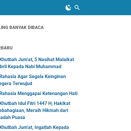
LING BANYAK DIBACA
RBARU
Khutbah Jum'at, 5 Nasihat Malaikat
ibril Kepada Nabi Muhammad
Rahasia Agar Segala Keinginan
egera Terwujud
Rahasia Menggapai Ketenangan Hati
Khutbah Idul Fitri 1447 H; Hakikat
ebahagiaan, Meraih Hikmah dari
badah Puasa
Khutbah Jum'at, Ingatlah Kepada