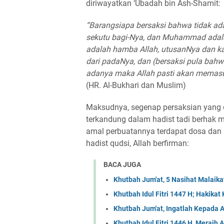
diriwayatkan ‘Ubadah bin Ash-Shamit:
“Barangsiapa bersaksi bahwa tidak ada
sekutu bagi-Nya, dan Muhammad adala
adalah hamba Allah, utusanNya dan k
dari padaNya, dan (bersaksi pula bah
adanya maka Allah pasti akan memasu
(HR. Al-Bukhari dan Muslim)
Maksudnya, segenap persaksian yang 
terkandung dalam hadist tadi berhak 
amal perbuatannya terdapat dosa dan 
hadist qudsi, Allah berfirman:
BACA JUGA
Khutbah Jum'at, 5 Nasihat Malaik
Khutbah Idul Fitri 1447 H; Hakika
Khutbah Jum'at, Ingatlah Kepada A
Khutbah Idul Fitri 1446 H, Meraih