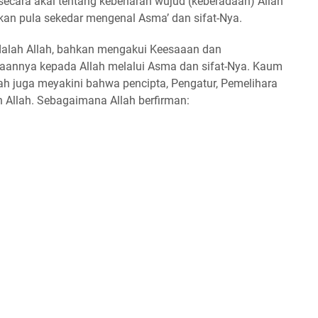
secara akal tentang kebenaran wujud (keberadaan) Allah
an pula sekedar mengenal Asma’ dan sifat-Nya.
alah Allah, bahkan mengakui Keesaaan dan
annya kepada Allah melalui Asma dan sifat-Nya. Kaum
ah juga meyakini bahwa pencipta, Pengatur, Pemelihara
 Allah. Sebagaimana Allah berfirman: