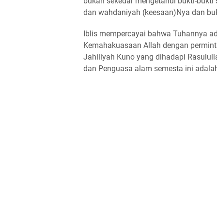
bukan sekedar mengetahui bukti-bukti 
dan wahdaniyah (keesaan)Nya dan buk
Iblis mempercayai bahwa Tuhannya ad
Kemahakuasaan Allah dengan perminta
Jahiliyah Kuno yang dihadapi Rasulull
dan Penguasa alam semesta ini adalah