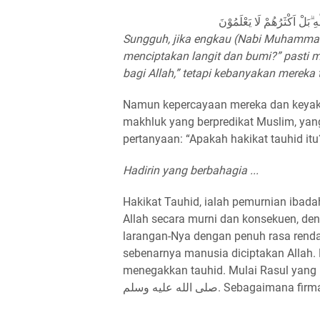
ِ ۗبَلْ اَكْثَرُهُمْ لَا يَعْلَمُوْنَ
Sungguh, jika engkau (Nabi Muhammad
menciptakan langit dan bumi?” pasti m
bagi Allah,” tetapi kebanyakan mereka
Namun kepercayaan mereka dan keyaki
makhluk yang berpredikat Muslim, yang 
pertanyaan: “Apakah hakikat tauhid itu
Hadirin yang berbahagia ...
Hakikat Tauhid, ialah pemurnian ibad
Allah secara murni dan konsekuen, de
larangan-Nya dengan penuh rasa rendah 
sebenarnya manusia diciptakan Allah.
menegakkan tauhid. Mulai Rasul yang 
صلى الله عليه وسلم. Sebagaimana 