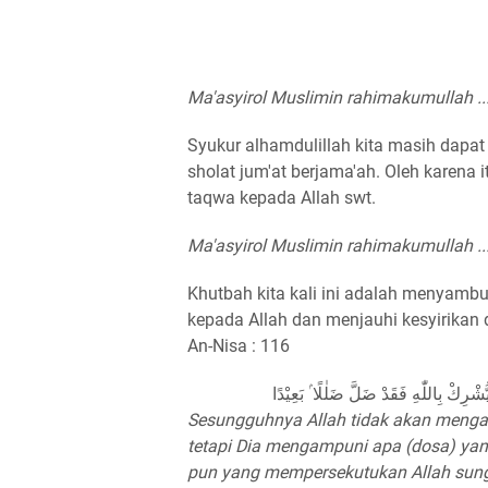
Ma'asyirol Muslimin rahimakumullah ..
Syukur alhamdulillah kita masih dapa
sholat jum'at berjama'ah. Oleh karena 
taqwa kepada Allah swt.
Ma'asyirol Muslimin rahimakumullah ..
Khutbah kita kali ini adalah menyambu
kepada Allah dan menjauhi kesyirikan
An-Nisa : 116
ُّشْرِكْ بِاللّٰهِ فَقَدْ ضَلَّ ضَلٰلًا ۢ بَعِيْدًا
Sesungguhnya Allah tidak akan menga
tetapi Dia mengampuni apa (dosa) yang 
pun yang mempersekutukan Allah sungg