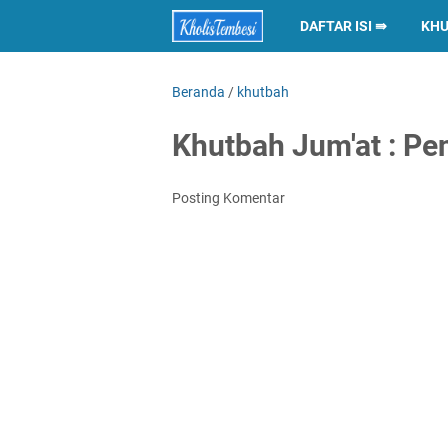
DAFTAR ISI ⇛
KH
Beranda
/
khutbah
Khutbah Jum'at : P
Posting Komentar