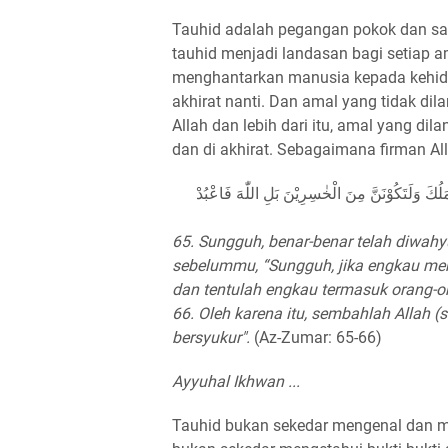
Tauhid adalah pegangan pokok dan sa
tauhid menjadi landasan bagi setiap a
menghantarkan manusia kepada kehidu
akhirat nanti. Dan amal yang tidak dil
Allah dan lebih dari itu, amal yang di
dan di akhirat. Sebagaimana firman Al
ُكَ وَلَتَكُوْنَنَّ مِنَ الْخٰسِرِيْنَ بَلِ اللّٰهَ فَاعْبُدْ
65. Sungguh, benar-benar telah diwah
sebelummu, “Sungguh, jika engkau me
dan tentulah engkau termasuk orang-or
66. Oleh karena itu, sembahlah Allah 
bersyukur".
(Az-Zumar: 65-66)
Ayyuhal Ikhwan ...
Tauhid bukan sekedar mengenal dan me