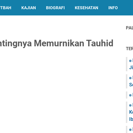
UTBAH
KAJIAN
BIOGRAFI
KESEHATAN
INFO
PA
entingnya Memurnikan Tauhid
TE
J
S
K
I