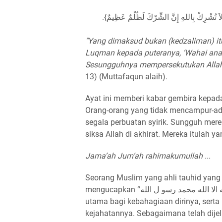
َيَّ لاَ تُشْرِكْ بِاللهِ إِنَّ الشِّرْكَ لَظُلْمٌ عَظِيمٌ
"Yang dimaksud bukan (kedzaliman) itu,
Luqman kepada puteranya, ‘Wahai ana
Sesungguhnya mempersekutukan Allah 
13) (Muttafaqun alaih).
Ayat ini memberi kabar gembira kepad
Orang-orang yang tidak mencampur-adu
segala perbuatan syirik. Sungguh me
siksa Allah di akhirat. Mereka itulah 
Jama’ah Jum’ah rahimakumullah ...
Seorang Muslim yang ahli tauhid yang m
mengucapkan “لا اله الا الله محمد رسو ل الله” maka tauhid kepada Allah menjadi penyebab
utama bagi kebahagiaan dirinya, sert
kejahatannya. Sebagaimana telah dijelaskan dalam 