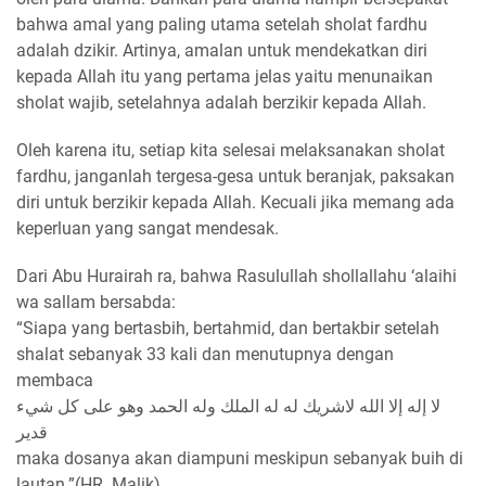
bahwa amal yang paling utama setelah sholat fardhu
adalah dzikir. Artinya, amalan untuk mendekatkan diri
kepada Allah itu yang pertama jelas yaitu menunaikan
sholat wajib, setelahnya adalah berzikir kepada Allah.
Oleh karena itu, setiap kita selesai melaksanakan sholat
fardhu, janganlah tergesa-gesa untuk beranjak, paksakan
diri untuk berzikir kepada Allah. Kecuali jika memang ada
keperluan yang sangat mendesak.
Dari Abu Hurairah ra, bahwa Rasulullah shollallahu ‘alaihi
wa sallam bersabda:
“Siapa yang bertasbih, bertahmid, dan bertakbir setelah
shalat sebanyak 33 kali dan menutupnya dengan
membaca
لا إله إلا الله لاشريك له له الملك وله الحمد وهو على كل شيء
قدير
maka dosanya akan diampuni meskipun sebanyak buih di
lautan.”(HR. Malik).