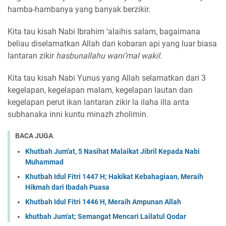
hamba-hambanya yang banyak berzikir.
Kita tau kisah Nabi Ibrahim ‘alaihis salam, bagaimana
beliau diselamatkan Allah dari kobaran api yang luar biasa
lantaran zikir
hasbunallahu wani’mal wakil
.
Kita tau kisah Nabi Yunus yang Allah selamatkan dari 3
kegelapan, kegelapan malam, kegelapan lautan dan
kegelapan perut ikan lantaran zikir la ilaha illa anta
subhanaka inni kuntu minazh zholimin.
BACA JUGA
Khutbah Jum'at, 5 Nasihat Malaikat Jibril Kepada Nabi
Muhammad
Khutbah Idul Fitri 1447 H; Hakikat Kebahagiaan, Meraih
Hikmah dari Ibadah Puasa
Khutbah Idul Fitri 1446 H, Meraih Ampunan Allah
khutbah Jum'at; Semangat Mencari Lailatul Qodar