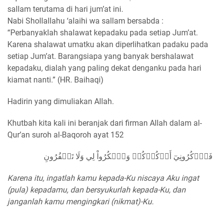
sallam terutama di hari jum’at ini.
Nabi Shollallahu ‘alaihi wa sallam bersabda :
“Perbanyaklah shalawat kepadaku pada setiap Jum’at.
Karena shalawat umatku akan diperlihatkan padaku pada
setiap Jum’at. Barangsiapa yang banyak bershalawat
kepadaku, dialah yang paling dekat denganku pada hari
kiamat nanti.” (HR. Baihaqi)
Hadirin yang dimuliakan Allah.
Khutbah kita kali ini beranjak dari firman Allah dalam al-
Qur’an suroh al-Baqoroh ayat 152
فَٱذۡكُرُونِيٓ أَذۡكُرۡكُمۡ وَٱشۡكُرُواْ لِي وَلَا تَكۡفُرُونِ
Karena itu, ingatlah kamu kepada-Ku niscaya Aku ingat
(pula) kepadamu, dan bersyukurlah kepada-Ku, dan
janganlah kamu mengingkari (nikmat)-Ku.