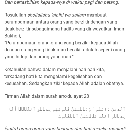
Dan bertasbihlah kepada-Nya di waktu pagi dan petang
.
Rosulullah
shollallahu ‘alaihi wa sallam
membuat
perumpamaan antara orang yang berzikir dengan yang
tidak berzikir sebagaimana hadits yang diriwayatkan Imam
Bukhori,
“Perumpamaan orang-orang yang berzikir kepada Allah
dengan orang yang tidak mau berzikir adalah seperti orang
yang hidup dan orang yang mati.”
Ketahuilah bahwa dalam menjalani hari-hari kita,
terkadang hati kita mengalami kegelisahan dan
kesusahan. Sedangkan zikir kepada Allah adalah obatnya.
Firman Allah dalam surah arro’du ayat 28
ٱلَّذِينَ ءَامَنُواْ وَتَطۡمَئِنُّ قُلُوبُهُم بِذِكۡرِ ٱللَّهِۗ أَلَا
بِذِكۡرِ ٱللَّهِ تَطۡمَئِنُّ ٱلۡقُلُوبُ
(yaitu) orang-orang yang beriman dan hati mereka manjadi