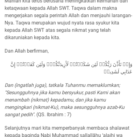
Marilah kita terus berusaha meningkatkan keimanan dan
ketaqwaan kepada Allah SWT. Taqwa dalam makna
mengerjakan segala perintah Allah dan menjauhi larangan-
Nya. Taqwa merupakan wujud nyata rasa syukur kita
kepada Allah SWT atas segala nikmat yang telah
dikaruniakan kepada kita.
Dan Allah berfirman,
وَإِذۡ تَأَذَّنَ رَبُّكُمۡ لَئِن شَكَرۡتُمۡ لَأَزِيدَنَّكُمۡۖ وَلَئِن كَفَرۡتُمۡ إِنَّ
عَذَابِي لَشَدِيدٞ
Dan (ingatlah juga), tatkala Tuhanmu memaklumkan;
"Sesungguhnya jika kamu bersyukur, pasti Kami akan
menambah (nikmat) kepadamu, dan jika kamu
mengingkari (nikmat-Ku), maka sesungguhnya azab-Ku
sangat pedih".
(QS. Ibrahim : 7)
Selanjutnya mari kita memperbanyak membaca shalawat
kepada baginda Nabi Muhammad ṣallallāhu ‘alaihi wa