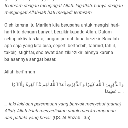
tenteram dengan mengingat Allah. Ingatlah, hanya dengan
mengingati Allah-lah hati menjadi tenteram.
Oleh karena itu Marilah kita berusaha untuk mengisi hari-
hari kita dengan banyak berzikir kepada Allah. Dalam
setiap aktivitas kita, jangan pernah lupa berzikir. Bacalah
apa saja yang kita bisa, seperti bertasbih, tahmid, tahlil,
takbir, istighfar, sholawat dan zikir-zikir lainnya karena
balasannya sangat besar.
Allah berfirman
وَٱلذَّٰكِرِينَ ٱللَّهَ كَثِيرٗا وَٱلذَّٰكِرَٰتِ أَعَدَّ ٱللَّهُ لَهُم مَّغۡفِرَةٗ وَأَجۡرًا
عَظِيمٗا .....
…
laki-laki dan perempuan yang banyak menyebut (nama)
Allah, Allah telah menyediakan untuk mereka ampunan
dan pahala yang besar.
(QS. Al-Ahzab : 35)