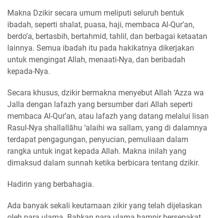
Makna Dzikir secara umum meliputi seluruh bentuk
ibadah, seperti shalat, puasa, haji, membaca Al-Qur’an,
berdo’a, bertasbih, bertahmid, tahlil, dan berbagai ketaatan
lainnya. Semua ibadah itu pada hakikatnya dikerjakan
untuk mengingat Allah, menaati-Nya, dan beribadah
kepada-Nya.
Secara khusus, dzikir bermakna menyebut Allah ‘Azza wa
Jalla dengan lafazh yang bersumber dari Allah seperti
membaca Al-Qur’an, atau lafazh yang datang melalui lisan
Rasul-Nya ṣhallallāhu ‘alaihi wa sallam, yang di dalamnya
terdapat pengagungan, penyucian, pemuliaan dalam
rangka untuk ingat kepada Allah. Makna inilah yang
dimaksud dalam sunnah ketika berbicara tentang dzikir.
Hadirin yang berbahagia.
Ada banyak sekali keutamaan zikir yang telah dijelaskan
oleh para ulama. Bahkan para ulama hampir bersepakat